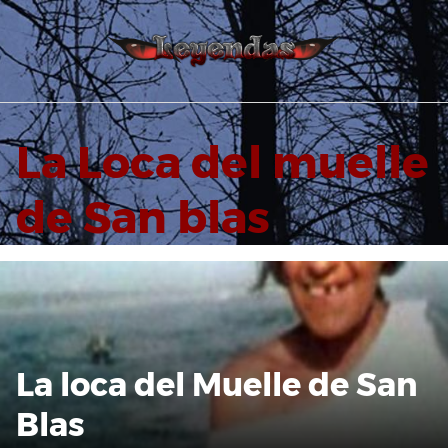
Saltar
al
contenido
La Loca del muelle
de San blas
La loca del Muelle de San
Blas