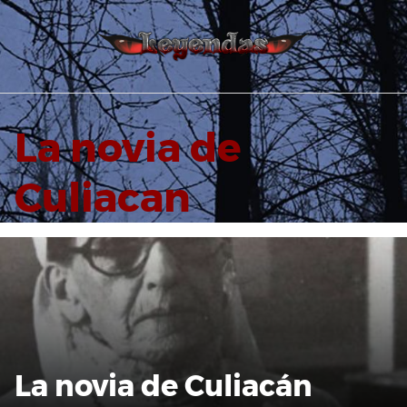
Saltar
al
contenido
La novia de
Culiacan
La novia de Culiacán